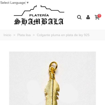
Select Language
▼
0
Inicio
>
Plata lisa
>
Colgante pluma en plata de ley 925