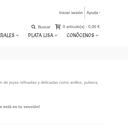
Iniciar sesión
Ayuda
Buscar
0
artículo(s)
-
0,00 €
ERALES
PLATA LISA
CONÓCENOS
n de joyas refinadas y delicadas como anillos, pulsera,
s está es tu sección!