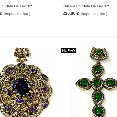
Colgante En Plata De Ley
En Plata De Ley 925
Pulsera En Plata De Ley 925
925
€
236,00 €
128,00 €
(impuestos inc.)
(impuestos inc.)
(impuestos inc.)
ulsera En Plata De Ley 925
30,00 €
(impuestos inc.)
NUEVO