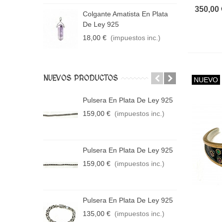
350,00 
 En Plata De
Colgante Amatista En Plata
C
De Ley 925
P
tos inc.)
18,00 €
(impuestos inc.)
2
NUEVOS PRODUCTOS
NUEVO
Pulsera En Plata De Ley 925
P
159,00 €
(impuestos inc.)
4
Pulsera En Plata De Ley 925
P
159,00 €
(impuestos inc.)
4
Pulsera En Plata De Ley 925
P
135,00 €
(impuestos inc.)
2