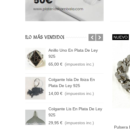
¡LO MÁS VENDIDO!
NUEVO
efrita En
Anillo Uno En Plata De Ley
C
5
925
L
tos inc.)
65,00 €
(impuestos inc.)
1
 Rutilo En
Colgante Isla De Ibiza En
C
5
Plata De Ley 925
L
tos inc.)
14,00 €
(impuestos inc.)
1
ta En Plata De
Colgante Lis En Plata De Ley
C
925
D
tos inc.)
29,95 €
(impuestos inc.)
3
Pulsera 