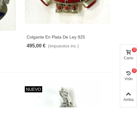
Colgante En Plata De Ley 925
495,00 €
(impuestos inc.)
0
Carro
0
Visto
NUEVO
Arriba