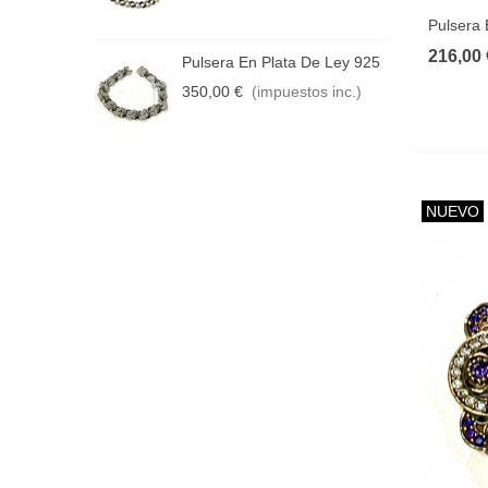
Pulsera 
216,00 
Pulsera En Plata De Ley 925
P
350,00 €
(impuestos inc.)
3
NUEVO