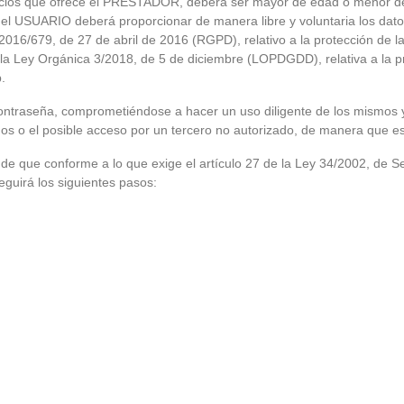
icios que ofrece el PRESTADOR, deberá ser mayor de edad o menor de 
 el USUARIO deberá proporcionar de manera libre y voluntaria los datos
16/679, de 27 de abril de 2016 (RGPD), relativo a la protección de la
 y la Ley Orgánica 3/2018, de 5 de diciembre (LOPDGDD), relativa a la p
.
traseña, comprometiéndose a hacer un uso diligente de los mismos y 
 o el posible acceso por un tercero no autorizado, de manera que es
de que conforme a lo que exige el artículo 27 de la Ley 34/2002, de S
eguirá los siguientes pasos: