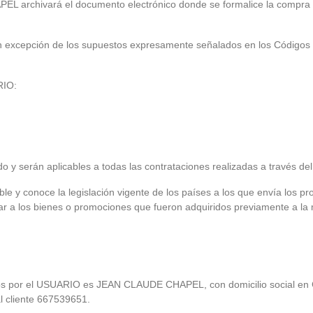
archivará el documento electrónico donde se formalice la compra y l
n excepción de los supuestos expresamente señalados en los Códigos C
RIO:
do y serán aplicables a todas las contrataciones realizadas a través 
y conoce la legislación vigente de los países a los que envía los pro
tar a los bienes o promociones que fueron adquiridos previamente a la 
s por el USUARIO es JEAN CLAUDE CHAPEL, con domicilio social en Ca
 cliente 667539651.