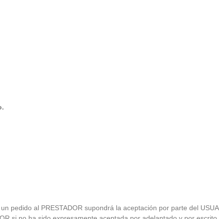
o.
ón de un pedido al PRESTADOR supondrá la aceptación por parte del USU
OR si no ha sido expresamente aceptada por adelantado y por escrit