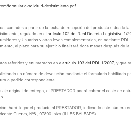
com/formulario-solicitud-desistimiento.pdf
s, contados a partir de la fecha de recepción del producto o desde la
istimiento, regulado en el
artículo 102 del Real Decreto Legislativo 1/2
nsumidores y Usuarios y otras leyes complementarias, en adelante RD
ento, el plazo para su ejercicio finalizará doce meses después de la f
ratos referidos y enumerados en el
artículo 103 del RDL 1/2007
, y que 
tando un número de devolución mediante el formulario habilitado para
ura o pedido correspondiente.
balaje original de entrega, el PRESTADOR podrá cobrar el coste de e
do.
ón, hará llegar el producto al PRESTADOR, indicando este número en l
Vicente Cuervo, Nº8 , 07800 Ibiza (ILLES BALEARS)