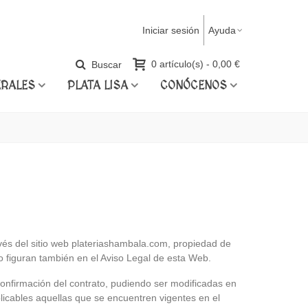
Iniciar sesión
Ayuda
Buscar
0
artículo(s)
-
0,00 €
ERALES
PLATA LISA
CONÓCENOS
vés del sitio web plateriashambala.com, propiedad de
guran también en el Aviso Legal de esta Web.
onfirmación del contrato, pudiendo ser modificadas en
cables aquellas que se encuentren vigentes en el