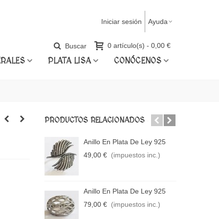
Iniciar sesión
Ayuda
Buscar
0
artículo(s)
-
0,00 €
ERALES
PLATA LISA
CONÓCENOS
PRODUCTOS RELACIONADOS
Anillo En Plata De Ley 925
A
49,00 €
(impuestos inc.)
1
Anillo En Plata De Ley 925
A
79,00 €
(impuestos inc.)
2