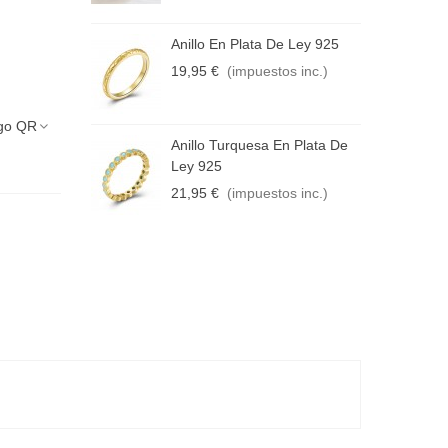
Anillo En Plata De Ley 925
A
19,95 €
(impuestos inc.)
2
go QR
Anillo Turquesa En Plata De
A
Ley 925
2
21,95 €
(impuestos inc.)