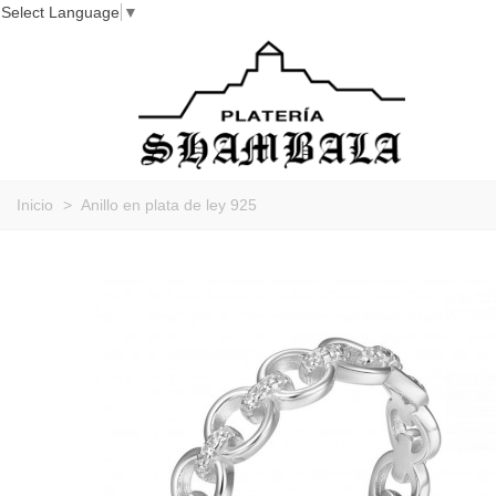
Select Language
▼
Inicio
>
Anillo en plata de ley 925